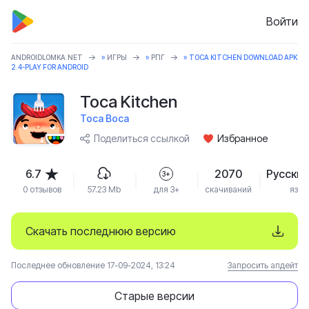
Войти
ANDROIDLOMKA.NET
»
ИГРЫ
»
РПГ
» TOCA KITCHEN DOWNLOAD APK
2.4-PLAY FOR ANDROID
Toca Kitchen
Toca Boca
Поделиться ссылкой
Избранное
6.7
2070
Русский
3+
0 отзывов
57.23 Mb
для 3+
скачиваний
язык
Скачать последнюю версию
Последнее обновление 17-09-2024, 13:24
Запросить апдейт
Старые версии