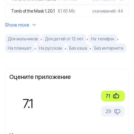
Tomb of the Mask 1.20.1
81.65 Mb
скачиваний: 44
Show more
,
,
,
Для мальчиков
Для детей от 12 лет
На телефон
,
,
,
На планшет
На русском
Без кэша
Без интернета
Оцените приложение
71
7.1
29