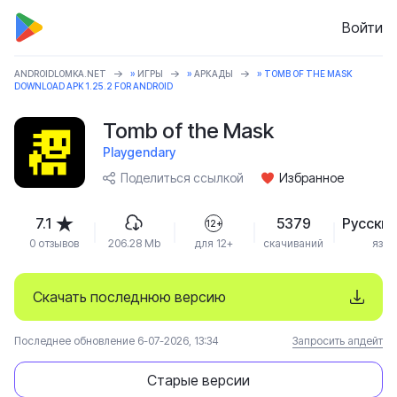
Войти
ANDROIDLOMKA.NET
»
ИГРЫ
»
АРКАДЫ
» TOMB OF THE MASK
DOWNLOAD APK 1.25.2 FOR ANDROID
Tomb of the Mask
Playgendary
Поделиться ссылкой
Избранное
7.1
5379
Русский
12+
0 отзывов
206.28 Mb
для 12+
скачиваний
язык
Скачать последнюю версию
Последнее обновление 6-07-2026, 13:34
Запросить апдейт
Старые версии