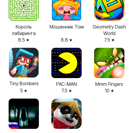
Король
Мошенник Том
Geometry Dash
лабиринта
World
8.5
8.8
7.5
Tiny Bombers
PAC-MAN
Mmm Fingers
5
7.5
10