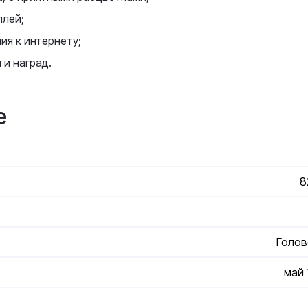
плей;
ия к интернету;
 и наград.
е
8
Голо
май 