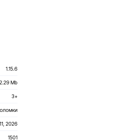
1.15.6
2.29 Mb
3+
воломки
11, 2026
1501