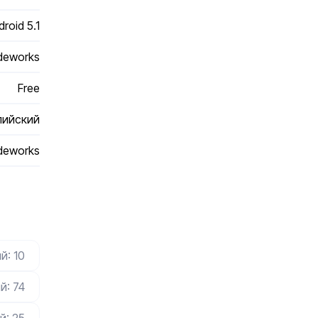
roid 5.1
odeworks
Free
лийский
odeworks
й: 10
й: 74