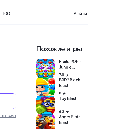
 100
Войти
Похожие игры
Fruits POP -
Jungle
Adventure
7.8
BRIX! Block
Blast
0
Toy Blast
6.3
ть апдейт
Angry Birds
Blast