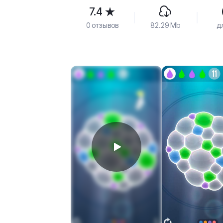
7.4
0 отзывов
82.29 Mb
д