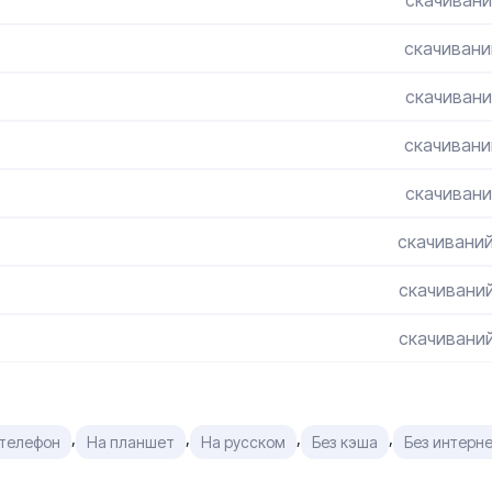
скачивани
скачивани
скачивани
скачивани
скачивани
скачиваний
скачиваний
скачиваний
,
,
,
,
 телефон
На планшет
На русском
Без кэша
Без интерн