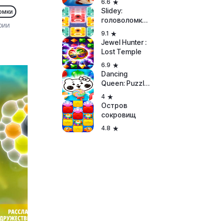
6.6
Slidey:
омки
головоломка
рии
с блоками
9.1
Jewel Hunter :
Lost Temple
6.9
Dancing
Queen: Puzzle
Club
4
Остров
сокровищ
4.8