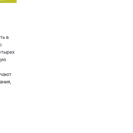
ть в
о
етырех
ную
учают
ания,