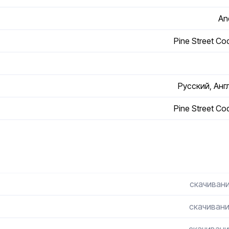
And
Pine Street C
Русский, Анг
Pine Street C
скачивани
скачивани