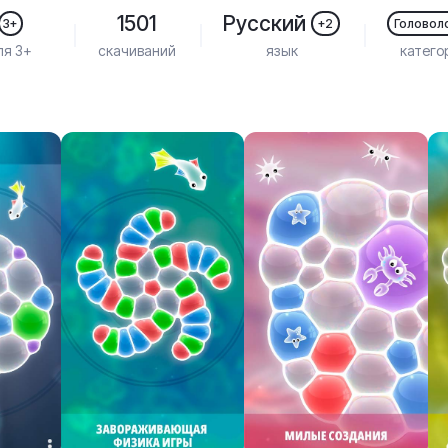
1501
Русский
3+
+2
Головол
ля 3+
скачиваний
язык
катего