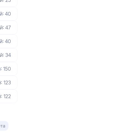
й: 25
й: 40
й: 47
й: 40
й: 34
: 150
: 123
: 122
ета