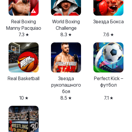
Real Boxing
World Boxing
Звезда Бокса
Manny Pacquiao
Challenge
7.3
8.3
7.6
Real Basketball
Звезда
Perfect Kick –
рукопашного
футбол
боя
10
8.5
7.1