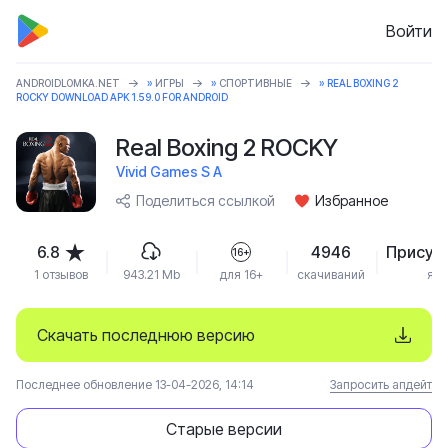
Войти
ANDROIDLOMKA.NET
»
ИГРЫ
»
СПОРТИВНЫЕ
» REAL BOXING 2
ROCKY DOWNLOAD APK 1.59.0 FOR ANDROID
Real Boxing 2 ROCKY
Vivid Games S A
Поделиться ссылкой
Избранное
6.8
4946
Присут
16+
1 отзывов
943.21 Mb
для 16+
скачиваний
язы
Скачать последнюю версию
Последнее обновление 13-04-2026, 14:14
Запросить апдейт
Старые версии