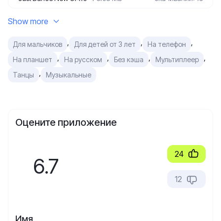
Show more
,
,
,
Для мальчиков
Для детей от 3 лет
На телефон
,
,
,
,
На планшет
На русском
Без кэша
Мультиплеер
,
Танцы
Музыкальные
Оцените приложение
24
6.7
12
Имя