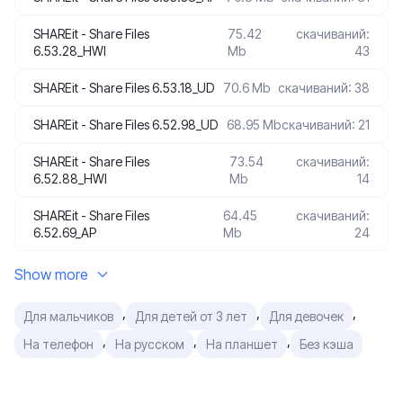
SHAREit - Share Files
75.42
скачиваний:
6.53.28_HWI
Mb
43
SHAREit - Share Files 6.53.18_UD
70.6 Mb
скачиваний: 38
SHAREit - Share Files 6.52.98_UD
68.95 Mb
скачиваний: 21
SHAREit - Share Files
73.54
скачиваний:
6.52.88_HWI
Mb
14
SHAREit - Share Files
64.45
скачиваний:
6.52.69_AP
Mb
24
Show more
,
,
,
Для мальчиков
Для детей от 3 лет
Для девочек
,
,
,
На телефон
На русском
На планшет
Без кэша