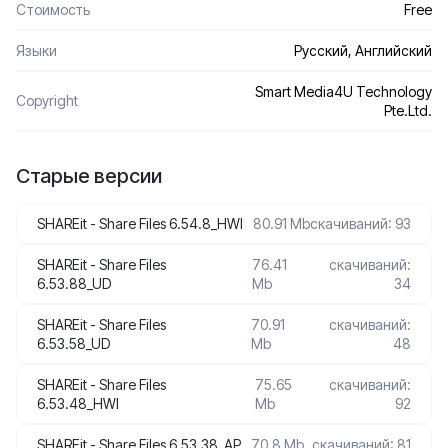
Стоимость
Free
Языки
Русский, Английский
Smart Media4U Technology
Сopyright
Pte.Ltd.
Старые версии
SHAREit - Share Files 6.54.8_HWI
80.91 Mb
скачиваний: 93
SHAREit - Share Files
76.41
скачиваний:
6.53.88_UD
Mb
34
SHAREit - Share Files
70.91
скачиваний:
6.53.58_UD
Mb
48
SHAREit - Share Files
75.65
скачиваний:
6.53.48_HWI
Mb
92
SHAREit - Share Files 6.53.38_AP
70.8 Mb
скачиваний: 81