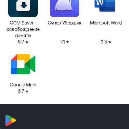
GOM Saver -
Супер Уборщик
Microsoft Word
освобождение
памяти
6.7
7.1
3.5
Google Meet
6.7