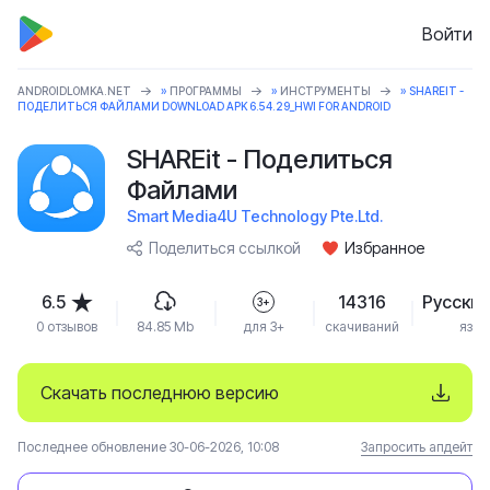
Войти
ANDROIDLOMKA.NET
»
ПРОГРАММЫ
»
ИНСТРУМЕНТЫ
» SHAREIT -
ПОДЕЛИТЬСЯ ФАЙЛАМИ DOWNLOAD APK 6.54.29_HWI FOR ANDROID
SHAREit - Поделиться
Файлами
Smart Media4U Technology Pte.Ltd.
Поделиться ссылкой
Избранное
6.5
14316
Русский
3+
0 отзывов
84.85 Mb
для 3+
скачиваний
язык
Скачать последнюю версию
Последнее обновление 30-06-2026, 10:08
Запросить апдейт