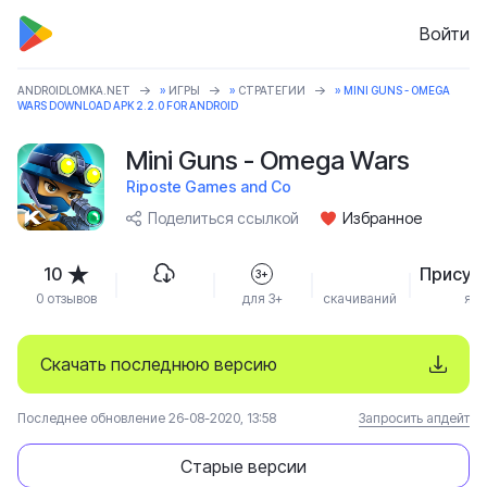
Войти
ANDROIDLOMKA.NET
»
ИГРЫ
»
СТРАТЕГИИ
» MINI GUNS - OMEGA
WARS DOWNLOAD APK 2.2.0 FOR ANDROID
Mini Guns - Omega Wars
Riposte Games and Co
Поделиться ссылкой
Избранное
10
Присут
3+
0 отзывов
для 3+
скачиваний
язы
Скачать последнюю версию
Последнее обновление 26-08-2020, 13:58
Запросить апдейт
Старые версии