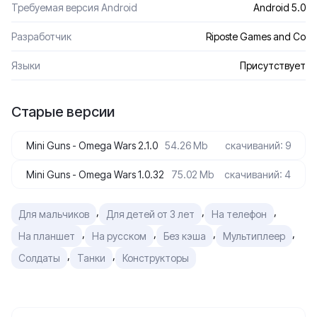
Требуемая версия Android
Android 5.0
Разработчик
Riposte Games and Co
Языки
Присутствует
Старые версии
Mini Guns - Omega Wars 2.1.0
54.26 Mb
скачиваний: 9
Mini Guns - Omega Wars 1.0.32
75.02 Mb
скачиваний: 4
,
,
,
Для мальчиков
Для детей от 3 лет
На телефон
,
,
,
,
На планшет
На русском
Без кэша
Мультиплеер
,
,
Солдаты
Танки
Конструкторы