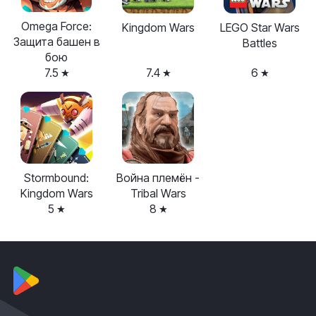
Omega Force:
Kingdom Wars
LEGO Star Wars
Защита башен в
Battles
бою
7.5
7.4
6
Stormbound:
Война племён -
Kingdom Wars
Tribal Wars
5
8