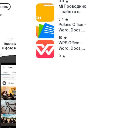
8.8
Mi Проводник
жеры
– работа с
ии
файлами и
5.4
передача
Polaris Office -
Word, Docs,
Sheets, Slide,
10
PDF
WPS Office -
Word, Docs,
PDF, Note,
0
Slide & Sheet