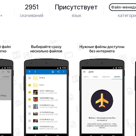
2951
Присутствует
Файл-менед
3+
скачиваний
язык
категор