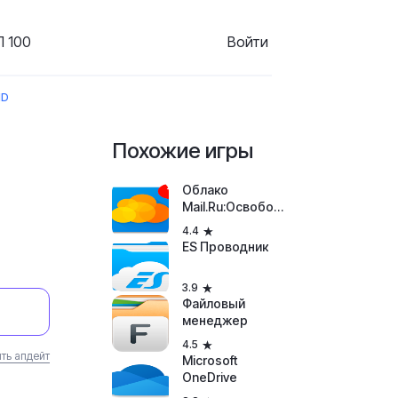
 100
Войти
ID
Похожие игры
Облако
Mail.Ru:Освободи
место для новых
4.4
фотографий
ES Проводник
3.9
Файловый
менеджер
4.5
ть апдейт
Microsoft
OneDrive