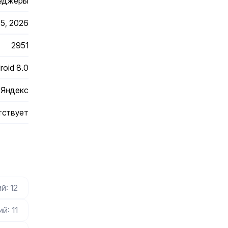
еджеры
5, 2026
2951
roid 8.0
Яндекс
тствует
й: 12
й: 11