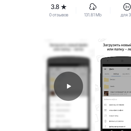
3.8
3+
0 отзывов
131.81 Mb
для 