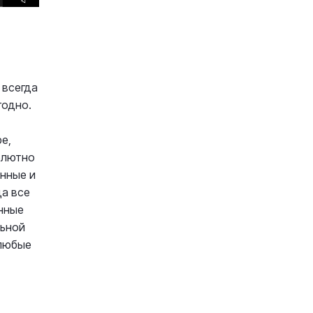
 всегда
годно.
е,
олютно
анные и
да все
анные
льной
 любые