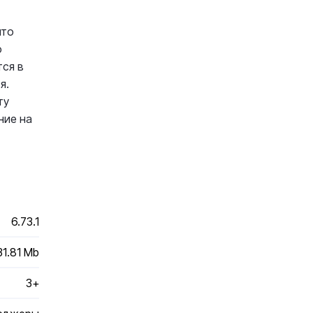
что
о
тся в
я.
ту
ние на
6.73.1
31.81 Mb
3+