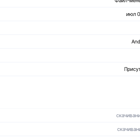
Файл-мен
июл 0
And
Прису
скачивани
скачивани