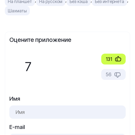
,
,
,
,
На планшет
На русском
Без кэша
Без интернета
Шахматы
Оцените приложение
131
7
56
Имя
E-mail