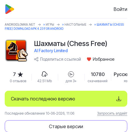
Войти
ANDROIDLOMKA.NET
»
ИГРЫ
»
НАСТОЛЬНЫЕ
» ШАХМАТЫ (CHESS
FREE) DOWNLOAD APK 4.23 FOR ANDROID
Шахматы (Chess Free)
AI Factory Limited
Поделиться ссылкой
Избранное
7
10780
Русский
3+
0 отзывов
42.51 Mb
для 3+
скачиваний
язык
Скачать последнюю версию
Последнее обновление 10-06-2026, 11:06
Запросить апдейт
Старые версии