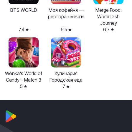
BTS WORLD
Моя кофейня —
Merge Food:
ресторан мечты
World Dish
Journey
7.4
6.5
6.7
Wonka's World of
Кулинария
Candy – Match 3
Городская еда
5
7