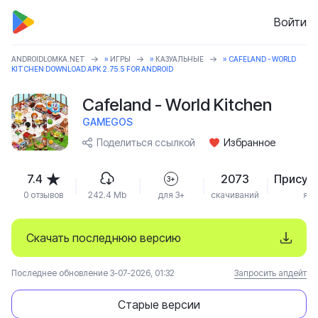
Войти
ANDROIDLOMKA.NET
»
ИГРЫ
»
КАЗУАЛЬНЫЕ
» CAFELAND - WORLD
KITCHEN DOWNLOAD APK 2.75.5 FOR ANDROID
Cafeland - World Kitchen
GAMEGOS
Поделиться ссылкой
Избранное
7.4
2073
Присут
3+
0 отзывов
242.4 Mb
для 3+
скачиваний
язы
Скачать последнюю версию
Последнее обновление 3-07-2026, 01:32
Запросить апдейт
Старые версии