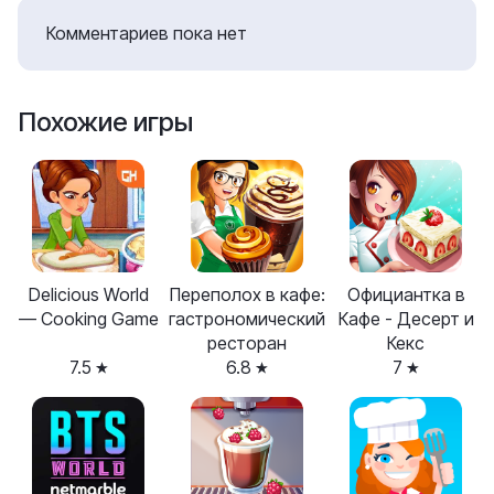
Комментариев пока нет
Похожие игры
Delicious World
Переполох в кафе:
Официантка в
— Cooking Game
гастрономический
Кафе - Десерт и
ресторан
Кекс
7.5
6.8
7