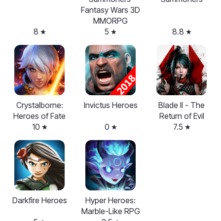
Fantasy Wars 3D
MMORPG
8
5
8.8
Crystalborne:
Invictus Heroes
Blade II - The
Heroes of Fate
Return of Evil
10
0
7.5
Darkfire Heroes
Hyper Heroes:
Marble-Like RPG