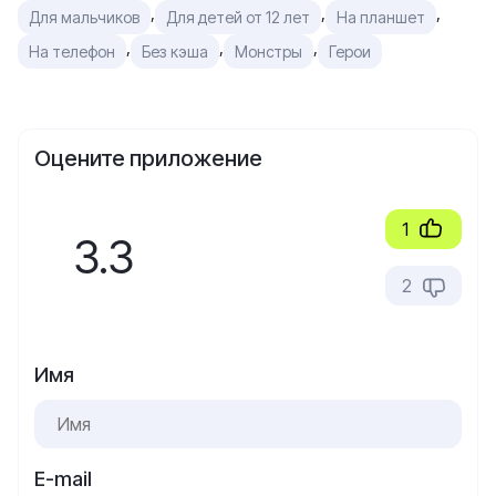
,
,
,
Для мальчиков
Для детей от 12 лет
На планшет
,
,
,
На телефон
Без кэша
Монстры
Герои
Оцените приложение
1
3.3
2
Имя
E-mail