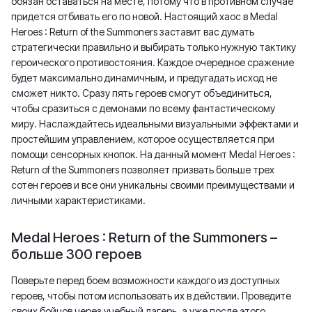
обязан оставаться на месте, потому что в противном случае
придется отбивать его по новой. Настоящий хаос в Medal
Heroes : Return of the Summoners заставит вас думать
стратегически правильно и выбирать только нужную тактику
героического противостояния. Каждое очередное сражение
будет максимально динамичным, и предугадать исход не
сможет никто. Сразу пять героев смогут объединиться,
чтобы сразиться с демонами по всему фантастическому
миру. Наслаждайтесь идеальными визуальными эффектами и
простейшим управлением, которое осуществляется при
помощи сенсорных кнопок. На данный момент Medal Heroes :
Return of the Summoners позволяет призвать больше трех
сотен героев и все они уникальны своими преимуществами и
личными характеристиками.
Medal Heroes : Return of the Summoners –
больше 300 героев
Поверьте перед боем возможности каждого из доступных
героев, чтобы потом использовать их в действии. Проведите
своих бойцов через учебный лагерь, а уже после этого