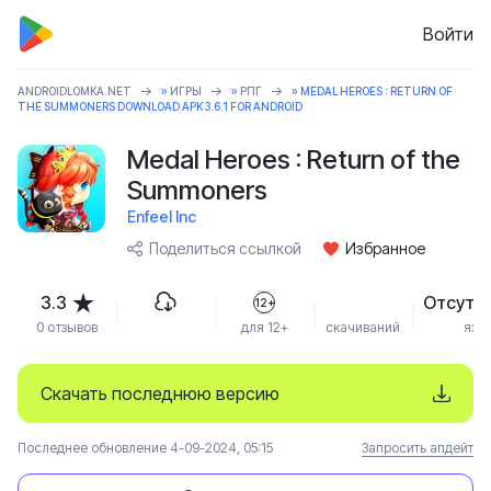
Войти
ANDROIDLOMKA.NET
»
ИГРЫ
»
РПГ
» MEDAL HEROES : RETURN OF
THE SUMMONERS DOWNLOAD APK 3.6.1 FOR ANDROID
Medal Heroes : Return of the
Summoners
Enfeel Inc
Поделиться ссылкой
Избранное
3.3
Отсутс
12+
0 отзывов
для 12+
скачиваний
язы
Скачать последнюю версию
Последнее обновление 4-09-2024, 05:15
Запросить апдейт