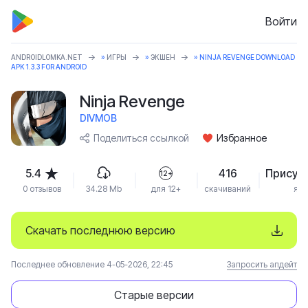
Войти
ANDROIDLOMKA.NET
»
ИГРЫ
»
ЭКШЕН
» NINJA REVENGE DOWNLOAD
APK 1.3.3 FOR ANDROID
Ninja Revenge
DIVMOB
Поделиться ссылкой
Избранное
5.4
416
Присут
12+
0 отзывов
34.28 Mb
для 12+
скачиваний
язы
Скачать последнюю версию
Последнее обновление 4-05-2026, 22:45
Запросить апдейт
Старые версии