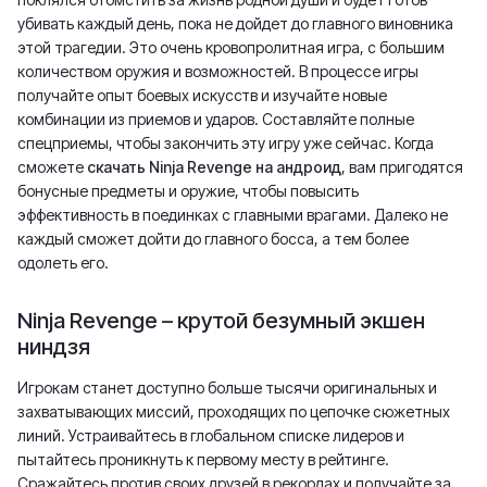
убивать каждый день, пока не дойдет до главного виновника
этой трагедии. Это очень кровопролитная игра, с большим
количеством оружия и возможностей. В процессе игры
получайте опыт боевых искусств и изучайте новые
комбинации из приемов и ударов. Составляйте полные
спецприемы, чтобы закончить эту игру уже сейчас. Когда
сможете
скачать Ninja Revenge на андроид
, вам пригодятся
бонусные предметы и оружие, чтобы повысить
эффективность в поединках с главными врагами. Далеко не
каждый сможет дойти до главного босса, а тем более
одолеть его.
Ninja Revenge – крутой безумный экшен
ниндзя
Игрокам станет доступно больше тысячи оригинальных и
захватывающих миссий, проходящих по цепочке сюжетных
линий. Устраивайтесь в глобальном списке лидеров и
пытайтесь проникнуть к первому месту в рейтинге.
Сражайтесь против своих друзей в рекордах и получайте за