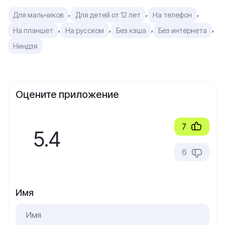
,
,
,
Для мальчиков
Для детей от 12 лет
На телефон
,
,
,
,
На планшет
На русском
Без кэша
Без интернета
Ниндзя
Оцените приложение
7
5.4
6
Имя