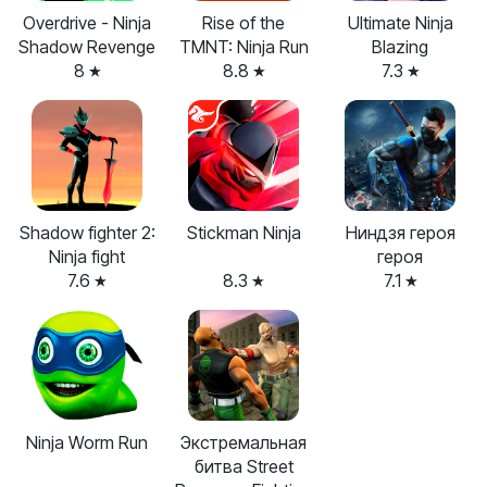
Overdrive - Ninja
Rise of the
Ultimate Ninja
Shadow Revenge
TMNT: Ninja Run
Blazing
8
8.8
7.3
Shadow fighter 2:
Stickman Ninja
Ниндзя героя
Ninja fight
героя
7.6
8.3
7.1
Ninja Worm Run
Экстремальная
битва Street