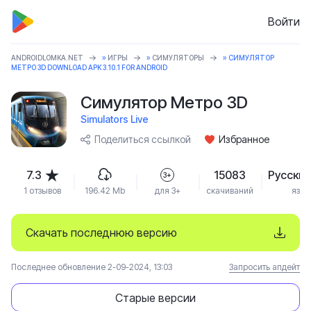
Войти
ANDROIDLOMKA.NET
»
ИГРЫ
»
СИМУЛЯТОРЫ
» СИМУЛЯТОР
МЕТРО 3D DOWNLOAD APK 3.10.1 FOR ANDROID
Симулятор Метро 3D
Simulators Live
Поделиться ссылкой
Избранное
7.3
15083
Русский
3+
1 отзывов
196.42 Mb
для 3+
скачиваний
язык
Скачать последнюю версию
Последнее обновление 2-09-2024, 13:03
Запросить апдейт
Старые версии