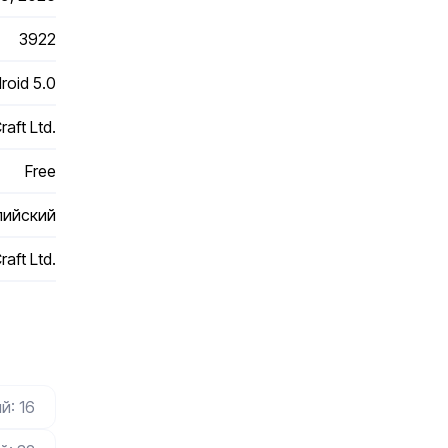
3922
roid 5.0
aft Ltd.
Free
лийский
aft Ltd.
й: 16