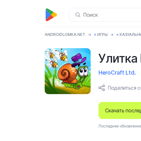
ANDROIDLOMKA.NET
»
ИГРЫ
»
КАЗУАЛЬН
Улитка 
HeroCraft Ltd.
Поделиться 
Скачать посл
Последнее обновление 