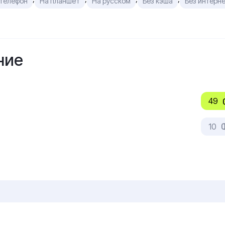
 телефон
На планшет
На русском
Без кэша
Без интерн
ние
49
10