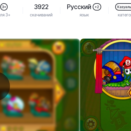
3922
Русский
3+
+2
Казуал
ля 3+
скачиваний
язык
катег