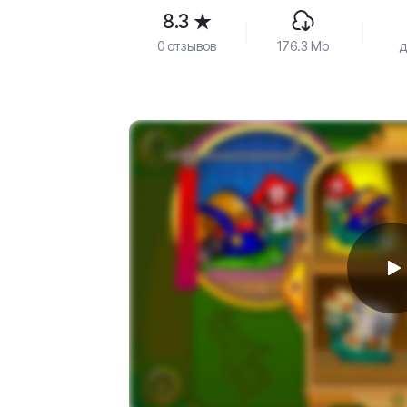
8.3
0 отзывов
176.3 Mb
д