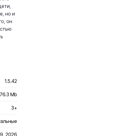
дети,
, но и
о, он
остью
ть
1.5.42
176.3 Mb
3+
уальные
9, 2026