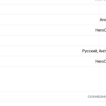
And
HeroCr
Русский, Анг
HeroCr
скачивани