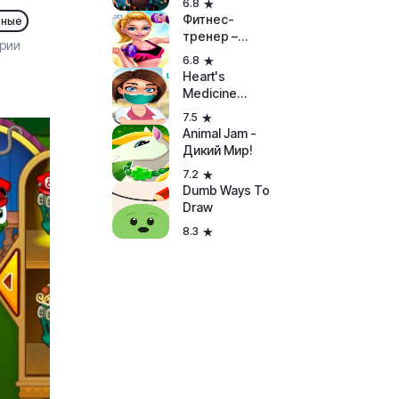
6.8
Фитнес-
ьные
тренер –
ории
Играй и
6.8
танцуй
Heart's
Medicine
Hospital Heat
7.5
Animal Jam -
Дикий Мир!
7.2
Dumb Ways To
Draw
8.3