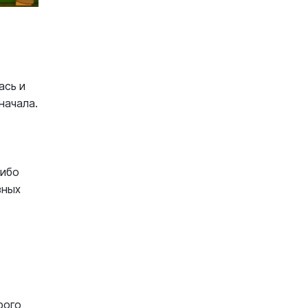
ась и
начала.
либо
зных
рого