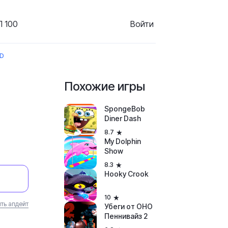
 100
Войти
ID
Похожие игры
SpongeBob
Diner Dash
8.7
My Dolphin
Show
8.3
Hooky Crook
10
ть апдейт
Убеги от ОНО
Пеннивайз 2