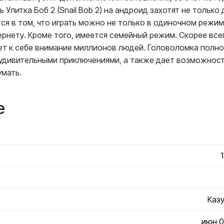
 Улитка Боб 2 (Snail Bob 2) на андроид захотят не только 
ся в том, что играть можно не только в одиночном режиме
ернету. Кроме того, имеется семейный режим. Скорее всег
чет к себе внимание миллионов людей. Головоломка полн
с удивительными приключениями, а также дает возможнос
умать.
е
Каз
июн 0