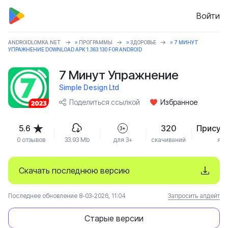
Войти
ANDROIDLOMKA.NET
»
ПРОГРАММЫ
»
ЗДОРОВЬЕ
» 7 МИНУТ
УПРАЖНЕНИЕ DOWNLOAD APK 1.363.130 FOR ANDROID
7 Минут Упражнение
Simple Design Ltd
Поделиться ссылкой
Избранное
5.6
320
Присут
3+
0 отзывов
33.93 Mb
для 3+
скачиваний
язы
Скачать последнюю версию
Последнее обновление 8-03-2026, 11:04
Запросить апдейт
Старые версии