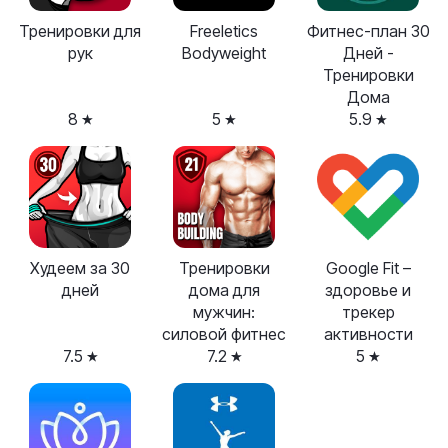
Тренировки для
Freeletics
Фитнес-план 30
рук
Bodyweight
Дней -
Тренировки
Дома
8
5
5.9
Худеем за 30
Тренировки
Google Fit –
дней
дома для
здоровье и
мужчин:
трекер
силовой фитнес
активности
7.5
7.2
5