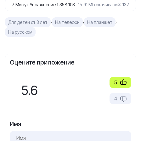
7 Минут Упражнение 1.358.103
15.91 Mb
скачиваний: 137
,
,
,
Для детей от 3 лет
На телефон
На планшет
На русском
Оцените приложение
5
5.6
4
Имя