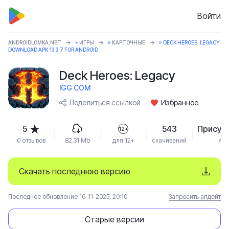
Войти
ANDROIDLOMKA.NET
»
ИГРЫ
»
КАРТОЧНЫЕ
» DECK HEROES: LEGACY
DOWNLOAD APK 13.3.7 FOR ANDROID
Deck Heroes: Legacy
IGG COM
Поделиться ссылкой
Избранное
5
543
Присут
12+
0 отзывов
82.31 Mb
для 12+
скачиваний
язы
Скачать последнюю версию
Последнее обновление 16-11-2025, 20:10
Запросить апдейт
Старые версии