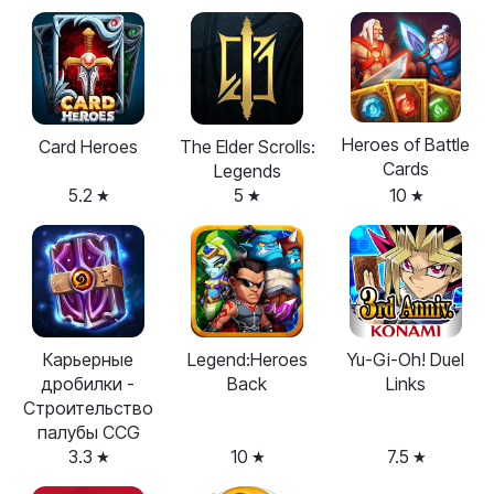
Heroes of Battle
Card Heroes
The Elder Scrolls:
Cards
Legends
5.2
5
10
Карьерные
Legend:Heroes
Yu-Gi-Oh! Duel
дробилки -
Back
Links
Строительство
палубы CCG
3.3
10
7.5